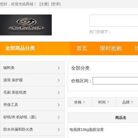
您好，欢迎光临商城！
[注册]
[
登录
]
热门关键字：
首页
限时抢购
全部商品分类
全部分类
辅料类
滚筒 保护膜
价格区间：
毛刷 美纹纸类
价格
时间
品牌
劳保工具
砂纸/布 机砂纸（圆）
商品名
防水补漏和防火类
电视牌18kg脂胶深黄