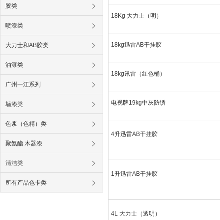
胶类
18Kg 大力士（明）
喷漆类
18kg迅雷AB干挂胶
大力士和AB胶类
油漆类
18kg讯雷（红色桶）
广州一江系列
电视牌19kg中灰防锈
墙漆类
色浆（色精）类
4升迅雷AB干挂胶
聚氨酯 木器漆
清洁类
1升迅雷AB干挂胶
所有产品色卡类
4L 大力士（透明）