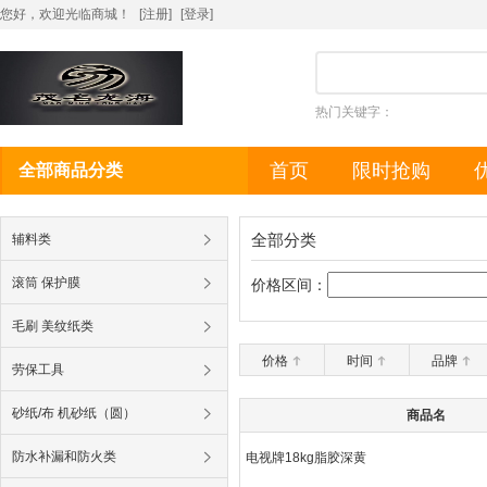
您好，欢迎光临商城！
[注册]
[
登录
]
热门关键字：
首页
限时抢购
全部商品分类
全部分类
辅料类
滚筒 保护膜
价格区间：
毛刷 美纹纸类
价格
时间
品牌
劳保工具
砂纸/布 机砂纸（圆）
商品名
防水补漏和防火类
电视牌18kg脂胶深黄