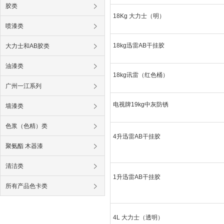
胶类
18Kg 大力士（明）
喷漆类
18kg迅雷AB干挂胶
大力士和AB胶类
油漆类
18kg讯雷（红色桶）
广州一江系列
电视牌19kg中灰防锈
墙漆类
色浆（色精）类
4升迅雷AB干挂胶
聚氨酯 木器漆
清洁类
1升迅雷AB干挂胶
所有产品色卡类
4L 大力士（透明）