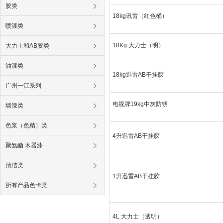
胶类
18kg讯雷（红色桶）
喷漆类
18Kg 大力士（明）
大力士和AB胶类
油漆类
18kg迅雷AB干挂胶
广州一江系列
电视牌19kg中灰防锈
墙漆类
色浆（色精）类
4升迅雷AB干挂胶
聚氨酯 木器漆
清洁类
1升迅雷AB干挂胶
所有产品色卡类
4L 大力士（透明）