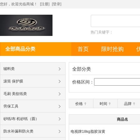
您好，欢迎光临商城！
[注册]
[
登录
]
热门关键字：
首页
限时抢购
全部商品分类
全部分类
辅料类
滚筒 保护膜
价格区间：
毛刷 美纹纸类
价格
时间
品牌
劳保工具
砂纸/布 机砂纸（圆）
商品名
防水补漏和防火类
电视牌18kg脂胶深黄